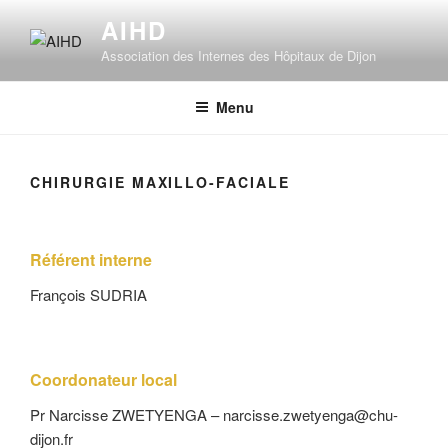
Aller
AIHD
au
Association des Internes des Hôpitaux de Dijon
contenu
principal
Menu
CHIRURGIE MAXILLO-FACIALE
Référent interne
François SUDRIA
Coordonateur local
Pr Narcisse ZWETYENGA –
narcisse.zwetyenga@chu-
dijon.fr