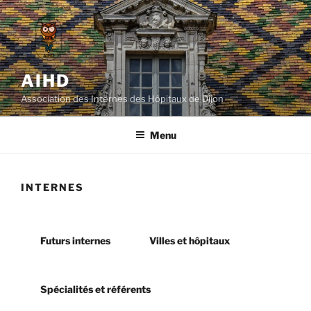
Aller
au
contenu
principal
AIHD
Association des Internes des Hôpitaux de Dijon
Menu
INTERNES
Futurs internes
Villes et hôpitaux
Spécialités et référents