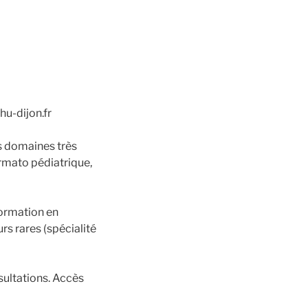
u-dijon.fr
s domaines très
rmato pédiatrique,
formation en
s rares (spécialité
sultations. Accès