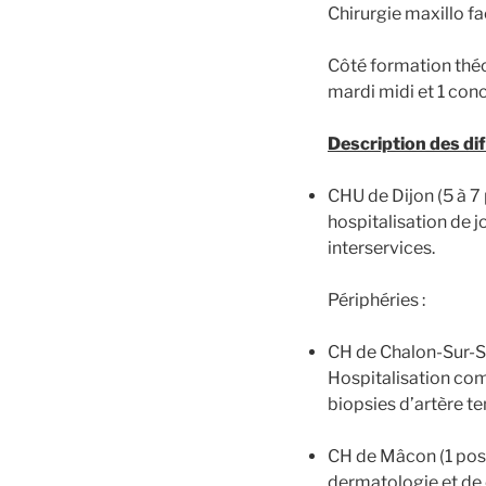
Chirurgie maxillo fa
Côté formation théo
mardi midi et 1 conc
Description des dif
CHU de Dijon (5 à 7 
hospitalisation de j
interservices.
Périphéries :
CH de Chalon-Sur-Saô
Hospitalisation com
biopsies d’artère t
CH de Mâcon (1 poste
dermatologie et de c