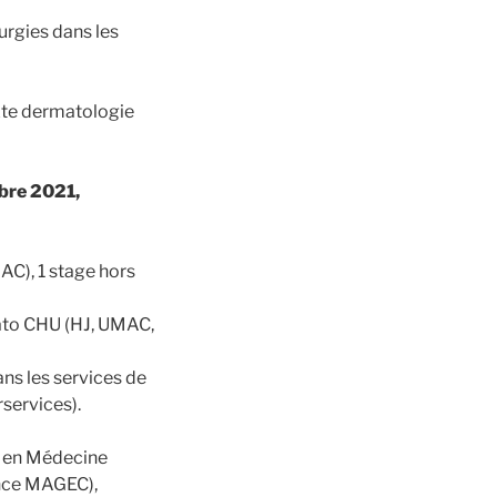
urgies dans les
xte dermatologie
mbre 2021,
AC), 1 stage hors
mato CHU (HJ, UMAC,
ns les services de
rservices).
es en Médecine
ence MAGEC),