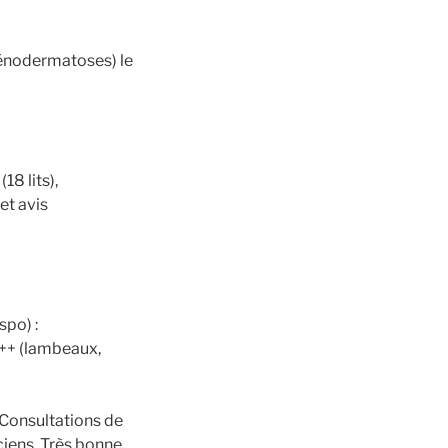
génodermatoses) le
18 lits),
et avis
spo) :
+++ (lambeaux,
. Consultations de
ciens. Très bonne