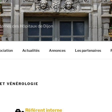
nternes des Hôpitaux de Dijon
ociation
Actualités
Annonces
Les partenaires
ET VÉNÉROLOGIE
Référent interne