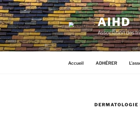
Aller
au
AIHD
contenu
principal
Association des I
Accueil
ADHÉRER
L’ass
DERMATOLOGIE 