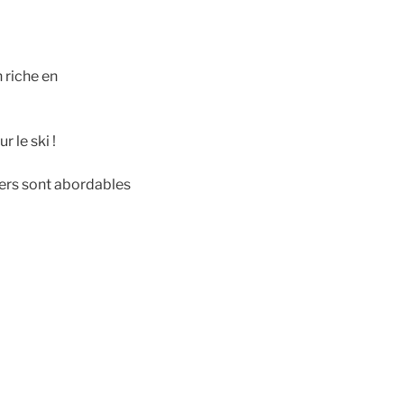
n riche en
 le ski !
yers sont abordables