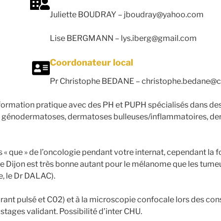
Juliette BOUDRAY –
jboudray@yahoo.com
Lise BERGMANN –
lys.iberg@gmail.com
Coordonateur local
Pr Christophe BEDANE –
christophe.bedane@ch
formation pratique avec des PH et PUPH spécialisés dans de
ie, génodermatoses, dermatoses bulleuses/inflammatoires, de
s « que » de l’oncologie pendant votre internat, cependant la 
 Dijon est très bonne autant pour le mélanome que les tumeur
e, le Dr DALAC).
orant pulsé et C02) et à la microscopie confocale lors des con
 stages validant. Possibilité d’inter CHU.