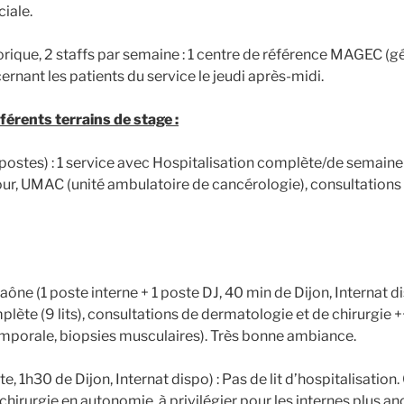
ciale.
rique, 2 staffs par semaine : 1 centre de référence MAGEC (
ernant les patients du service le jeudi après-midi.
férents terrains de stage :
postes) : 1 service avec Hospitalisation complète/de semaine (
our, UMAC (unité ambulatoire de cancérologie), consultations 
ne (1 poste interne + 1 poste DJ, 40 min de Dijon, Internat di
plète (9 lits), consultations de dermatologie et de chirurgie 
emporale, biopsies musculaires). Très bonne ambiance.
, 1h30 de Dijon, Internat dispo) : Pas de lit d’hospitalisation
hirurgie en autonomie, à privilégier pour les internes plus an