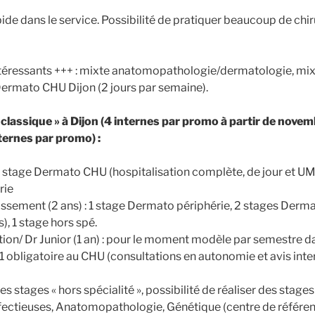
de dans le service. Possibilité de pratiquer beaucoup de chir
intéressants +++ : mixte anatomopathologie/dermatologie, mi
 Dermato CHU Dijon (2 jours par semaine).
classique » à Dijon (4 internes par promo à partir de nove
ernes par promo) :
: 1 stage Dermato CHU (hospitalisation complète, de jour et UM
rie
ssement (2 ans) : 1 stage Dermato périphérie, 2 stages Der
s), 1 stage hors spé.
ion/ Dr Junior (1 an) : pour le moment modèle par semestre da
 obligatoire au CHU (consultations en autonomie et avis inte
es stages « hors spécialité », possibilité de réaliser des stag
nfectieuses, Anatomopathologie, Génétique (centre de référ