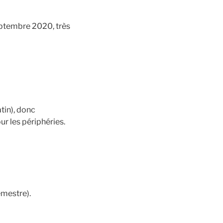
eptembre 2020, très
tin), donc
r les périphéries.
emestre).