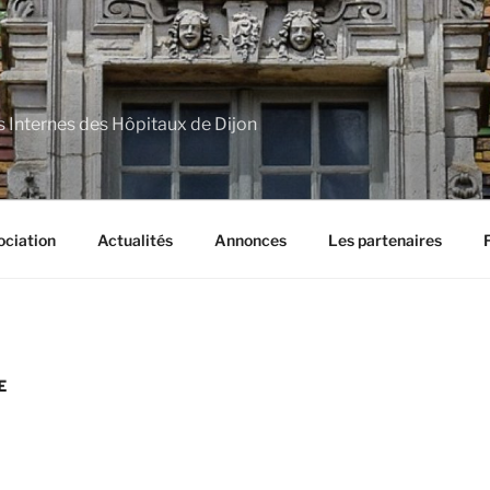
s Internes des Hôpitaux de Dijon
ociation
Actualités
Annonces
Les partenaires
E