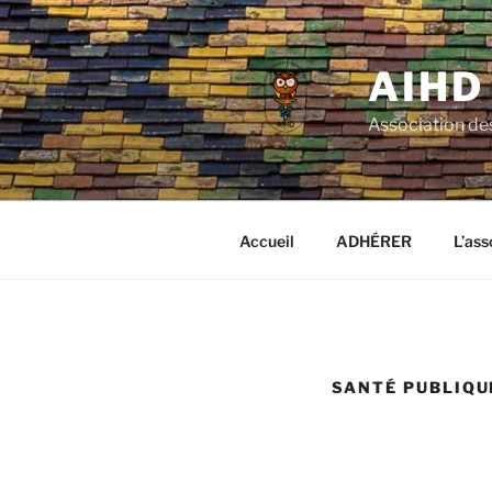
Aller
au
contenu
AIHD
principal
Association de
Accueil
ADHÉRER
L’ass
SANTÉ PUBLIQU