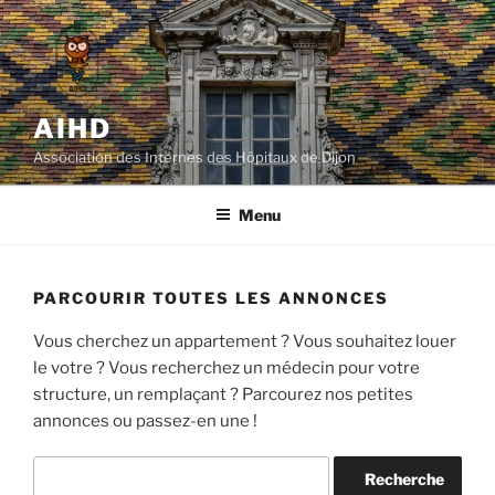
Aller
au
contenu
principal
AIHD
Association des Internes des Hôpitaux de Dijon
Menu
PARCOURIR TOUTES LES ANNONCES
Vous cherchez un appartement ? Vous souhaitez louer
le votre ? Vous recherchez un médecin pour votre
structure, un remplaçant ? Parcourez nos petites
annonces ou passez-en une !
Rechercher: