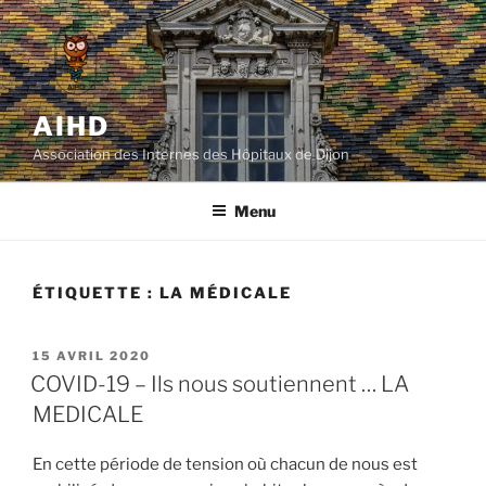
Aller
au
contenu
principal
AIHD
Association des Internes des Hôpitaux de Dijon
Menu
ÉTIQUETTE :
LA MÉDICALE
PUBLIÉ
15 AVRIL 2020
LE
COVID-19 – Ils nous soutiennent … LA
MEDICALE
En cette période de tension où chacun de nous est