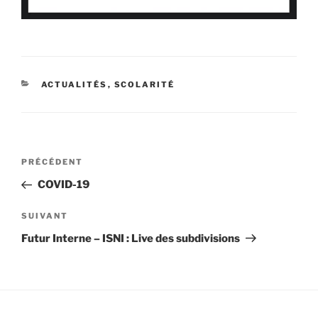
CATÉGORIES
ACTUALITÉS
,
SCOLARITÉ
Navigation
Article
PRÉCÉDENT
de
précédent
COVID-19
l’article
Article
SUIVANT
suivant
Futur Interne – ISNI : Live des subdivisions