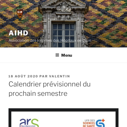
Aller
au
contenu
principal
AIHD
Association des Internes des Hôpitaux de Dijon
Menu
PUBLIÉ
18 AOÛT 2020
PAR
VALENTIN
LE
Calendrier prévisionnel du
prochain semestre