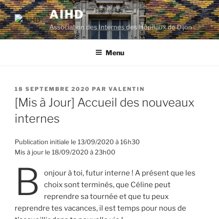
Aller
AIHD
au
Association des Internes des Hôpitaux de Dijon
contenu
principal
Menu
PUBLIÉ
18 SEPTEMBRE 2020
PAR
VALENTIN
LE
[Mis à Jour] Accueil des nouveaux
internes
Publication initiale le 13/09/2020 à 16h30
Mis à jour le 18/09/2020 à 23h00
B
onjour à toi, futur interne ! A présent que les
choix sont terminés, que Céline peut
reprendre sa tournée et que tu peux
reprendre tes vacances, il est temps pour nous de