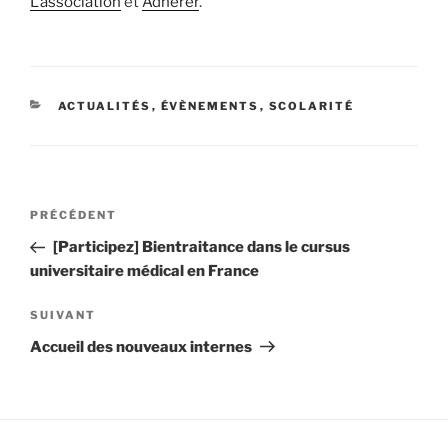
L’association
et
Adhérer
.
CATÉGORIES
ACTUALITÉS
,
ÉVÈNEMENTS
,
SCOLARITÉ
Navigation
Article
PRÉCÉDENT
de
précédent
[Participez] Bientraitance dans le cursus
l’article
universitaire médical en France
Article
SUIVANT
suivant
Accueil des nouveaux internes