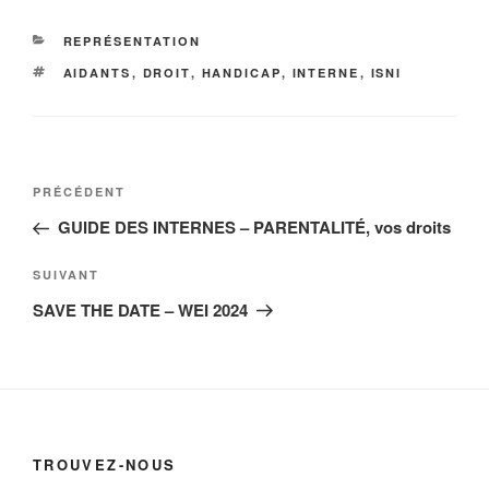
CATÉGORIES
REPRÉSENTATION
ÉTIQUETTES
AIDANTS
,
DROIT
,
HANDICAP
,
INTERNE
,
ISNI
Navigation
Article
PRÉCÉDENT
de
précédent
GUIDE DES INTERNES – PARENTALITÉ, vos droits
l’article
Article
SUIVANT
suivant
SAVE THE DATE – WEI 2024
TROUVEZ-NOUS