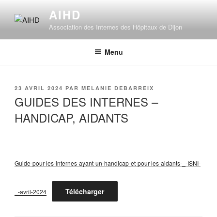
Aller
AIHD
au
Association des Internes des Hôpitaux de Dijon
contenu
principal
Menu
PUBLIÉ
23 AVRIL 2024
PAR
MELANIE DEBARREIX
LE
GUIDES DES INTERNES –
HANDICAP, AIDANTS
Guide-pour-les-internes-ayant-un-handicap-et-pour-les-aidants-_-ISNI-
Télécharger
_-avril-2024